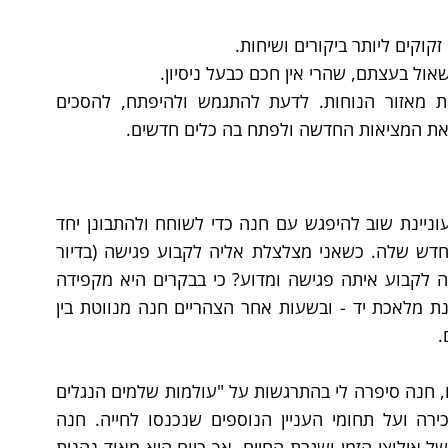
קים ליותר ביקורים ושיחות.
אול בעצתם, שהרי אין חכם כבעל ניסיון.
 האתגר הוא - לקבל את השינוי ולצאת מאזור הנוחות. לדעת להתגמש ולהיפתח, להסכים 
את המציאות החדשה ולפתח בה כלים חדשים.
כעבור שנה מהפעם הקודמת בה נפגשנו, אני מעוניינת שוב להיפגש עם חנה כדי לשוחח ולהתבונן יחד 
על הרגשתה ולשמוע את תובנותיה לגבי הבית החדש שלה. כשאני מצלצלת אליה לקבוע פגישה (בדיור 
המוגן) אני מופתעת 'לשמחתי' לגלות שמאוד קשה לקבוע איתה פגישה ומדוע? כי בבקרים היא מקפידה 
ללכת לשיעורי התעמלות ופעילה לאחר מכן בסדנת מלאכת יד - ובשעות אחר הצהריים חנה מנווטת בין 
.
כאשר 'סוף סוף' הצלחנו למצוא את הזמן ונפגשנו, חנה סיפרה לי בהתרגשות על "עולמות שלמים הנגלים 
לעיניה" היא מספרת על החברות החדשות שהכירה ועל תחומי העניין הנוספים שנכנסו לחייה. חנה 
שיתפה אותי שמעולם לא הרבתה לטייל, בעיקר בשל אילוצי הזמן ושגרת החיים, אך כיום היא מאוד נהנית 