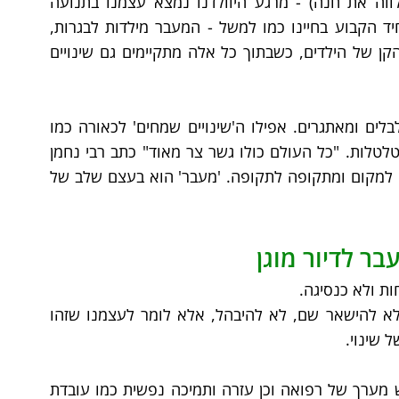
מסבירה טלי (עו"ס המלווה את חנה) - מרגע היוולדנו נמצא עצמנו בתנועה 
מתמדת, התפתחות ושינויים הם בעצם הדבר היחיד הקבוע בחיינו כמו למשל - המעבר מילדות לבגרות, 
מרווקות לנישואים, מיחידות להורות ושוב עזיבת הקן של הילדים, כשבתוך כל אלה מתקיימים גם שינויים 
השינויים שנחווה לאורך חיינו, עשויים להיות מבלבלים ומאתגרים. אפילו ה'שינויים שמחים' לכאורה כמו 
לידה או נישואין, עשויים להיות מלווים בלא מעט טלטלות. "כל העולם כולו גשר צר מאוד" כתב רבי נחמן 
מברסלב - חיינו כאמור מורכבים ממעברים ממקום למקום ומתקופה לתקופה. 'מעבר' הוא בעצם שלב של 
ת ולא כנסיגה.
לעצור להתבונן ולתת מקום למורכבות, אך לא להישאר שם, לא להיבהל, אלא לומר לעצמנו שזהו 
 שינוי.
לבקש עזרה ולא להתבייש - בכל דיור מוגן יש מערך של רפואה וכן עזרה ותמיכה נפשית כמו עובדת 