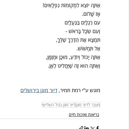
אַתָּה יוֹצֵא לִמְקוֹמוֹת נִפְלָאִים!
אָז שָׁלוֹם.
עִם רַגְלָיִם בַּנַּעֲלָיִם
וְעִם שֵׂכֶל בָּרֹאשׁ -
תִּמְצָא אֶת הַדֶּרֶךְ שֶׁלְּךָ,
אַל תַּחְשֹׁושׁ.
אַתָּה יָכוֹל וְיוֹדֵעַ, מוּכָן וּמְזֻמָּן,
וְאַתָּה הוּא זֶה שֶׁיַּחֲלִיט לְאָן.
מוגש ע"י רמת תמיר, 
דיור מוגן בירושלים
מעבר לדיור מוגן
דיור מוגן בגיל השלישי
בריאות ואיכות חיים