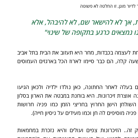
ר לדיור מוגן, זו החלטה לא פשוטה
, אך לא להישאר שם, לא להיבהל, אלא 
ו נמצאים כרגע בתקופה של שינוי"
חנה (שם בדוי) יושבת על הספה בסלון ביתה ונאנחת לעצמה בכבדות, מחר היא תעזוב את הבית בתל אביב 
ותעבור לדיור מוגן בירושלים. הילדים הלכו לפני שעה קלה, הם כבר סיימו לארוז הכל בארגזים העמוסים 
חנה מתבוננת בבית סביבה, לכאן היא הגיעה עם בעלה לאחר החתונה, כאן נולדו ילדיה ולכאן הגיעו 
הנכדים. כל קיר מקירות הבית מדבר אליה, כל פינה אוצרת זיכרונות. היא בוחנת במבטה את הארון בסלון 
שכבר 40 שנה עומד על מקומו בנאמנות ועל השולחן הישן החרוץ בחריצי הזמן כמו פניה חרושות 
 מוסיפים לה חן וכמו מעידים על ניסיון חייה).
כמה ארוחות משפחתיות נסעדו על שולחן עתיק זה.. הזיכרונות צפים ועולים והיא נזכרת במחמאות 