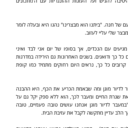
שקבלה ממשפחתה על המאכלים הטעימים שהיטיבה להגיש ועל העוגות ההונגריות עם ה'מתכונים 
בכל פינה בבית ניכרים היו - תשומת הלב וטוב הטעם של חנה. "ביתנו הוא מבצרינו" נהגו היא ובעלה לומר 
צר שלי עליי לעזוב.
בעלי נפטר והבדידות קשה עליי, הילדים אמנם מגיעים עם הנכדים, אך בסופו של יום אני לבד ואיני 
מעוניינת להטריח אותם שהרי גם ככה הם עסוקים כל כך ודואגים. בשנים האחרונות גם הירידה במדרגות 
הפכה למשימה לא פשוטה והמקומות שנראו לי קרובים כל כך, נראים היום רחוקים מתמיד כמו קופת 
הבית והזיכרונות דרשו מאמץ ניכר בהחלטה לעבור לדיור מוגן ומה שבאמת הכריע את הכף, היא ההבנה 
בצורך לעבור למקום שיקל עליי את ההתנהלות ואת שגרת החיים ומעבר לכך, הוא ללא ספק יקל גם על 
ילדי הדואגים. חברה אמרה לי פעם בבדיחות ש"במעבר לדיור מוגן אנחנו עושים טובה פעמיים, טובה 
אך הלב עדיין מתקשה לקבל את עזיבת הבית. 