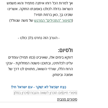
אך למרות הכל רוחו איתנה מתמיד והוא משמש 
השראה גדולה לכולנו באמונתו החזקה. אשרינו 
שזכינו בך, כאן ברמת תמיר!
(
לסיפור "התהילים" המרגש
 של משה שנוולד)
- הערב הזה נחרט בלב כולנו -
ולסיום:
דווקא בימים אלו, שאויבינו (כמו תמיד) עומדים 
עלינו לכלותינו, ובתוכנו פשטה המחלוקת - ענקי 
הרוח הללו, שורדי השואה, מתווים לנו דרך של 
אמונה וביטחון.
נֵצַח יִשְׂרָאֵל לֹא יְשַׁקֵּר - עם ישראל חי!!
סיפורי חיים
יום הזכרון לשואה והגבורה
זיכרון בסלון
סיפורים מהבית