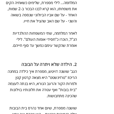
המלחמה... לילי מספרת, שלימים כשאחיה הקים 
את משפחתו, הוא קרא לבנו הבכור ב-2 שמות, 
האחד - על שם אביו הביולוגי שנספה בשואה 
והשני - על שם האב שהציל את חייו.
לאחר המלחמה, שתי המשפחות ההולנדיות 
הנ"ל, הוכרו כ"חסידי אומות העולם". לילי 
אומרת שהקשר עימם נמשך עד סוף חייהם.
2. הילדה שלא ויתרה על הבובה
הגב' שושנה דויטש, מספרת איך כילדה במחנה 
הריכוז "טרזינשטט" היא מצאה קרטון קטן 
ולמרות הקור והרעב הנורא, היא בנתה לעצמה 
"בית בובות" ואף עטרה את חלונותיו בוילונות 
שהכינה מתחבושות.
שושנה מספרת, שיום אחד נהרס בית הבובות 
שלה בנסיבות טרגיות… היא זוכרת איך אמא 