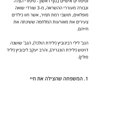
וסיפורים אישיים בגוף ראשון - סיפורי הצלה 
וגבורה מעוררי ההשראה, מ-3 שורדי שואה 
מופלאים, תושבי רמת תמיר, אשר חוו כילדים 
צעירים את מאורעות המלחמה ששינתה את 
חייהם.
הגב' לילי רבינוביץ (ילידת הולנד), הגב' שושנה 
דויטש (ילידת הונגריה), והרב יעקב ליבוביץ (יליד 
פולין).
1. המשפחה שהצילה את חיי